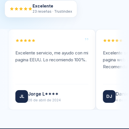
Excelente
23 reseñas · Trustindex
”
elente servicio, me ayudo con mi
Excelente servicio, me re
ina EEUU. Lo recomiendo 100%.
pagina web y va de marav
Recomendable.
Jorge L****
Daniel J****
L
DJ
26 de abril de 2024
4 de marzo de 2024