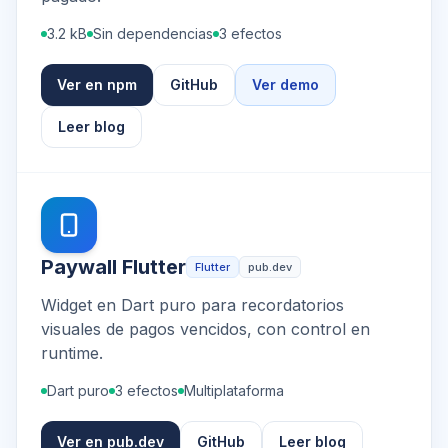
3.2 kB
Sin dependencias
3 efectos
Ver en npm
GitHub
Ver demo
Leer blog
Paywall Flutter
Flutter
pub.dev
Widget en Dart puro para recordatorios
visuales de pagos vencidos, con control en
runtime.
Dart puro
3 efectos
Multiplataforma
Ver en pub.dev
GitHub
Leer blog