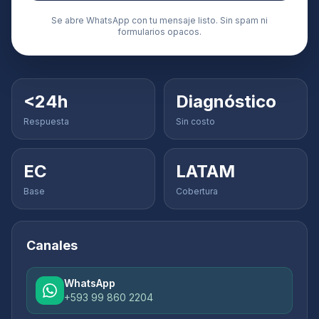
Se abre WhatsApp con tu mensaje listo. Sin spam ni
formularios opacos.
<24h
Diagnóstico
Respuesta
Sin costo
EC
LATAM
Base
Cobertura
Canales
WhatsApp
+593 99 860 2204